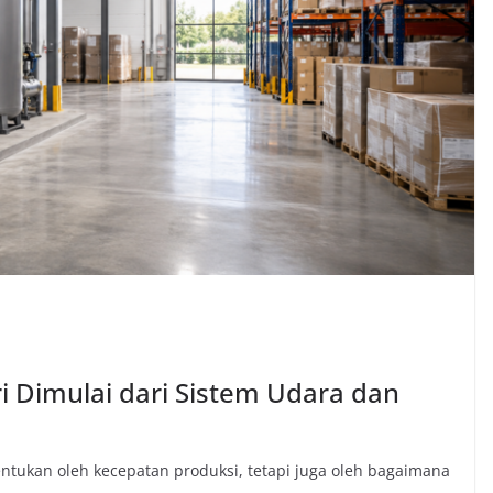
ri Dimulai dari Sistem Udara dan
entukan oleh kecepatan produksi, tetapi juga oleh bagaimana