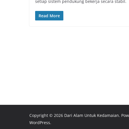
setiap sistem pendukung bekerja secara stabil.
Read More
Copyright © 2026
Dari Alam Untuk Kedamaian
. Po
WordPress
.