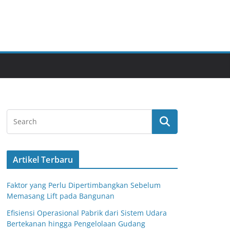
Artikel Terbaru
Faktor yang Perlu Dipertimbangkan Sebelum
Memasang Lift pada Bangunan
Efisiensi Operasional Pabrik dari Sistem Udara
Bertekanan hingga Pengelolaan Gudang