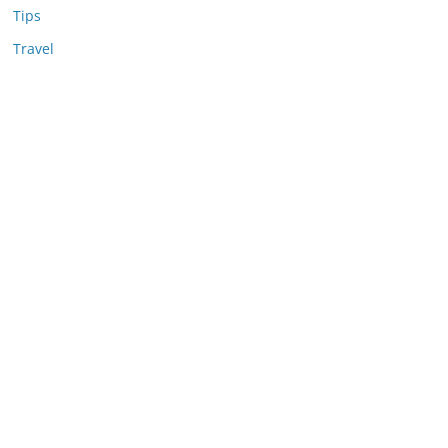
Tips
Travel
Nonton Anime
MerahPutih88
Situs Slot Deposit 5k
Situs Slot Deposit Qris
Anichin
Motorbalap.id
Okekios