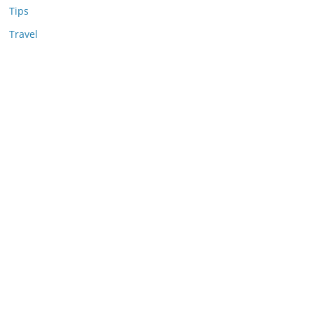
Tips
Travel
Nonton Anime
MerahPutih88
Situs Slot Deposit 5k
Situs Slot Deposit Qris
Anichin
Motorbalap.id
Okekios