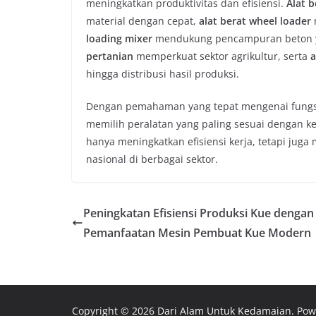
meningkatkan produktivitas dan efisiensi.
Alat b
material dengan cepat,
alat berat wheel loader
loading mixer
mendukung pencampuran beton yan
pertanian
memperkuat sektor agrikultur, serta
a
hingga distribusi hasil produksi.
Dengan pemahaman yang tepat mengenai fungsi
memilih peralatan yang paling sesuai dengan k
hanya meningkatkan efisiensi kerja, tetapi jug
nasional di berbagai sektor.
Peningkatan Efisiensi Produksi Kue dengan
Pemanfaatan Mesin Pembuat Kue Modern
Copyright © 2026
Dari Alam Untuk Kedamaian
. Po