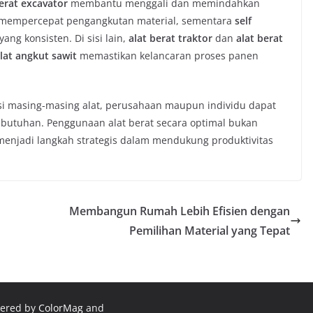
erat excavator
membantu menggali dan memindahkan
mempercepat pengangkutan material, sementara
self
g konsisten. Di sisi lain,
alat berat traktor
dan
alat berat
lat angkut sawit
memastikan kelancaran proses panen
 masing-masing alat, perusahaan maupun individu dapat
ebutuhan. Penggunaan alat berat secara optimal bukan
a menjadi langkah strategis dalam mendukung produktivitas
Membangun Rumah Lebih Efisien dengan
Pemilihan Material yang Tepat
wered by
ColorMag
and