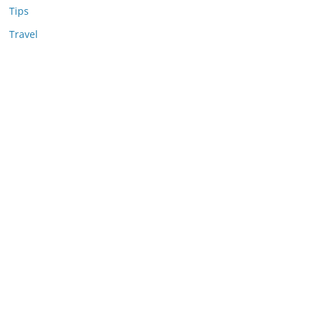
Tips
Travel
Nonton Anime
MerahPutih88
Situs Slot Deposit 5k
Situs Slot Deposit Qris
Anichin
Motorbalap.id
Okekios