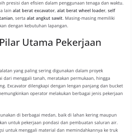
ebih presisi dan efisien dalam penggunaan tenaga dan waktu.
ra lain
alat berat excavator
,
alat berat wheel loader
,
self
rtanian
, serta
alat angkut sawit
. Masing-masing memiliki
uaikan dengan kebutuhan lapangan.
 Pilar Utama Pekerjaan
ralatan yang paling sering digunakan dalam proyek
 dari menggali tanah, meratakan permukaan, hingga
ing. Excavator dilengkapi dengan lengan panjang dan bucket
, memungkinkan operator melakukan berbagai jenis pekerjaan
digunakan di berbagai medan, baik di lahan kering maupun
akan untuk pekerjaan pondasi dan pembuatan saluran air.
gsi untuk menggali material dan memindahkannya ke truk