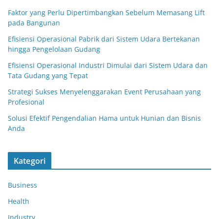
Faktor yang Perlu Dipertimbangkan Sebelum Memasang Lift
pada Bangunan
Efisiensi Operasional Pabrik dari Sistem Udara Bertekanan
hingga Pengelolaan Gudang
Efisiensi Operasional Industri Dimulai dari Sistem Udara dan
Tata Gudang yang Tepat
Strategi Sukses Menyelenggarakan Event Perusahaan yang
Profesional
Solusi Efektif Pengendalian Hama untuk Hunian dan Bisnis
Anda
Kategori
Business
Health
Industry