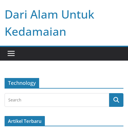
Skip
Dari Alam Untuk
to
content
Kedamaian
Technology
Artikel Terbaru